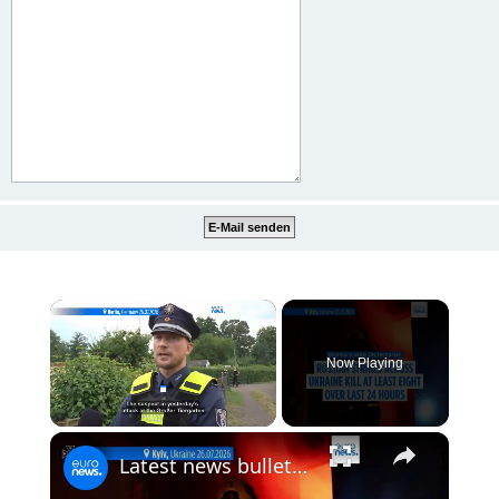
×
Now Playing
×
Unmute
Latest news bulletin | July 27th, 2026 – Morning