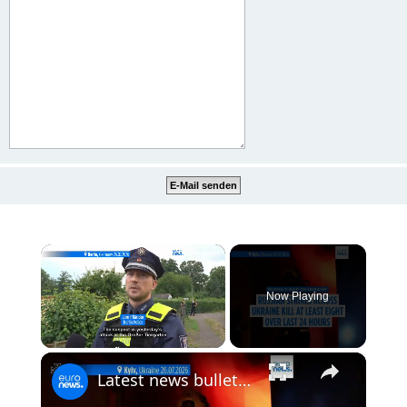
×
Now Playing
×
Unmute
Latest news bulletin | July 27th, 2026 – Morning