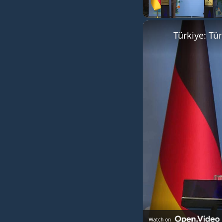
Unmute
Watch on