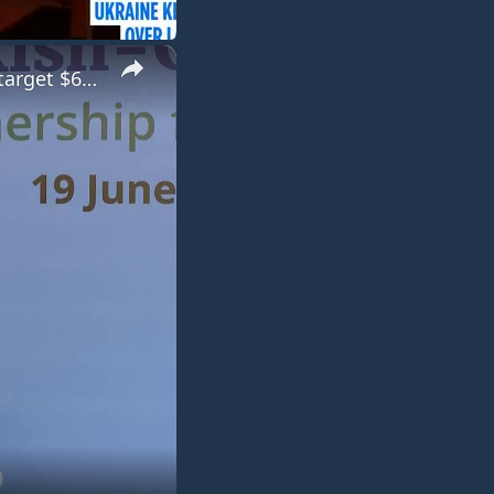
×
Türkiye: Türkiye, Germany sign economic cooperation protocol, target $60B trade volume.