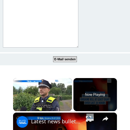
×
Now Playing
×
Unmute
Latest news bulletin | July 27th, 2026 – Morning