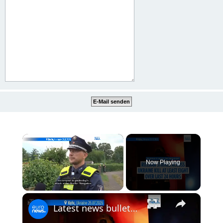
×
Now Playing
×
Unmute
Latest news bulletin | July 27th, 2026 – Morning