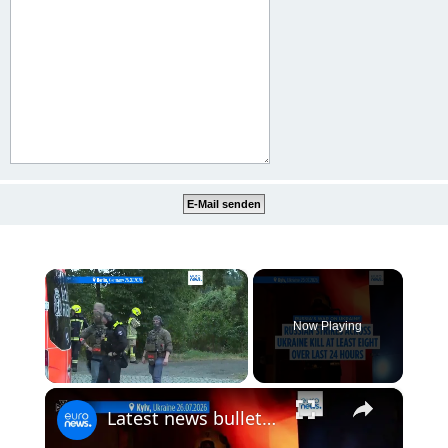
×
Now Playing
×
Unmute
Latest news bulletin | July 27th, 2026 – Morning