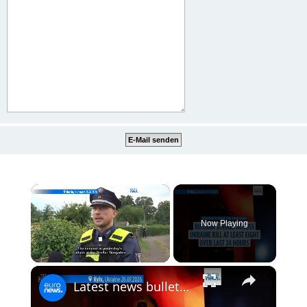
×
Now Playing
×
Unmute
Latest news bulletin | July 27th, 2026 – Morning