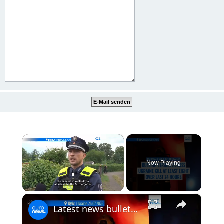
×
Now Playing
×
Unmute
Latest news bulletin | July 27th, 2026 – Morning