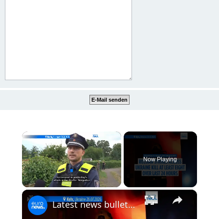
×
Now Playing
×
Unmute
Latest news bulletin | July 27th, 2026 – Morning