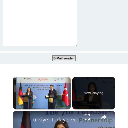
×
Now Playing
×
Unmute
Türkiye: Türkiye, Germany sign economic cooperation protocol, target $60B trade volume.