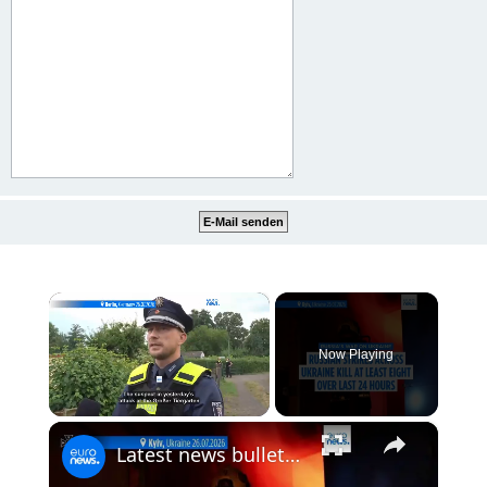
×
Now Playing
×
Unmute
Latest news bulletin | July 27th, 2026 – Morning