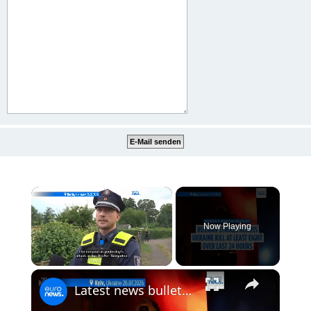
×
Now Playing
×
Unmute
Latest news bulletin | July 27th, 2026 – Morning