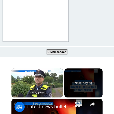
×
Now Playing
×
Unmute
Latest news bulletin | July 27th, 2026 – Morning