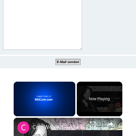
×
Now Playing
×
Unmute
CoinWeek IQ: A Legacy in Coins - Maria Theresa - 4K Video