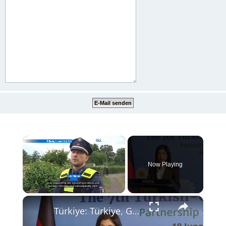
×
Now Playing
×
Unmute
Türkiye: Türkiye, Germany sign economic cooperation protocol, target $60B trade volume.