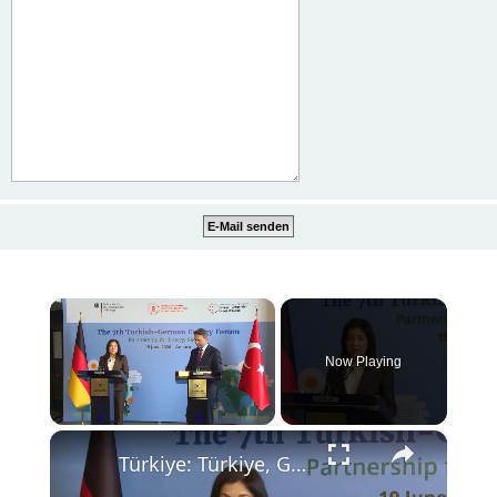
×
Now Playing
×
Unmute
Türkiye: Türkiye, Germany sign economic cooperation protocol, target $60B trade volume.