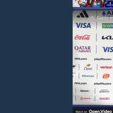
Unmute
Watch on