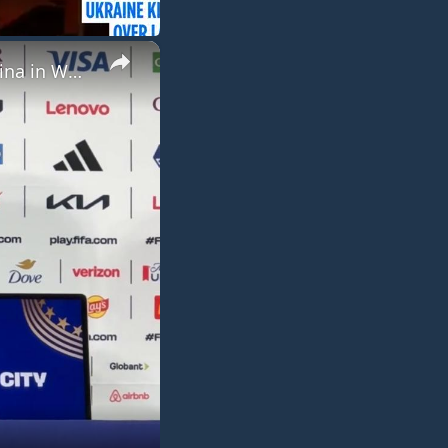
×
US: Swiss manager, captain vow compact display against Argentina in World Cup showdown.