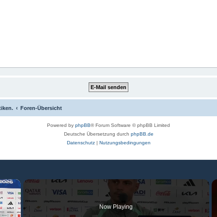
tiken.
Foren-Übersicht
Powered by
phpBB
® Forum Software © phpBB Limited
Deutsche Übersetzung durch
phpBB.de
Datenschutz
|
Nutzungsbedingungen
×
Now Playing