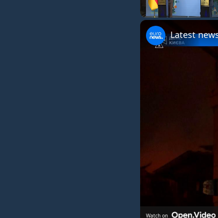
Unmute
Latest news
Watch on