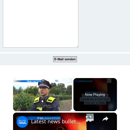
×
Now Playing
×
Unmute
Latest news bulletin | July 27th, 2026 – Morning