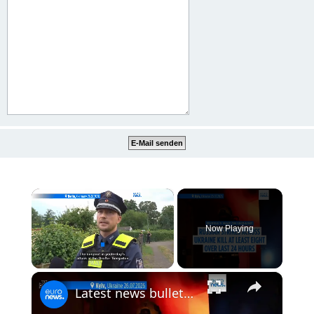
×
Now Playing
×
Unmute
Latest news bulletin | July 27th, 2026 – Morning