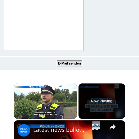
×
Now Playing
×
Unmute
Latest news bulletin | July 27th, 2026 – Morning