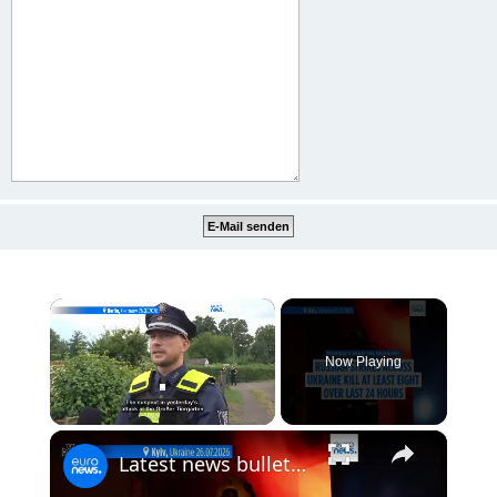
×
Now Playing
×
Unmute
Latest news bulletin | July 27th, 2026 – Morning