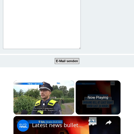
×
Now Playing
×
Unmute
Latest news bulletin | July 27th, 2026 – Morning