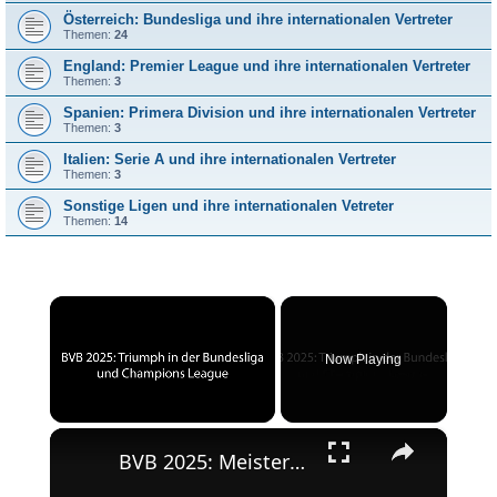
Österreich: Bundesliga und ihre internationalen Vertreter
Themen:
24
England: Premier League und ihre internationalen Vertreter
Themen:
3
Spanien: Primera Division und ihre internationalen Vertreter
Themen:
3
Italien: Serie A und ihre internationalen Vertreter
Themen:
3
Sonstige Ligen und ihre internationalen Vetreter
Themen:
14
×
Now Playing
×
Unmute
BVB 2025: Meisterschaft und Champions League-Erfolg