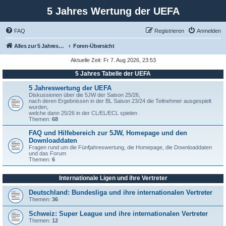
5 Jahres Wertung der UEFA
FAQ
Registrieren
Anmelden
Alles zur 5 Jahreswertung / Tabelle der UEFA mit vielen Statistiken.
Foren-Übersicht
Aktuelle Zeit: Fr 7. Aug 2026, 23:53
5 Jahres Tabelle der UEFA
5 Jahreswertung der UEFA
Diskussionen über die 5JW der Saison 25/26,
nach deren Ergebnissen in der BL Saison 23/24 die Teilnehmer ausgespielt
wurden,
welche dann 25/26 in der CL/EL/ECL spielen
Themen:
68
FAQ und Hilfebereich zur 5JW, Homepage und den
Downloaddaten
Fragen rund um die Fünfjahreswertung, die Homepage, die Downloaddaten
und das Forum
Themen:
6
Internationale Ligen und ihre Vertreter
Deutschland: Bundesliga und ihre internationalen Vertreter
Themen:
36
Schweiz: Super League und ihre internationalen Vertreter
Themen:
12