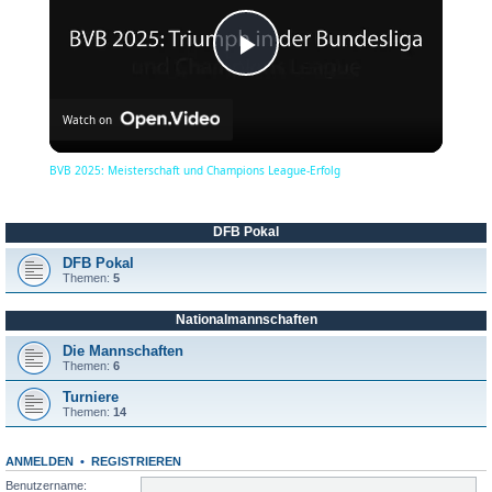
P
Watch on
l
BVB 2025: Meisterschaft und Champions League-Erfolg
a
DFB Pokal
y
DFB Pokal
Themen:
5
Nationalmannschaften
V
Die Mannschaften
Themen:
6
i
Turniere
Themen:
14
d
ANMELDEN
•
REGISTRIEREN
Benutzername: