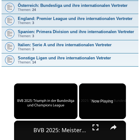
Österreich: Bundesliga und ihre internationalen Vertreter
Themen:
24
England: Premier League und ihre internationalen Vertreter
Themen:
3
Spanien: Primera Division und ihre internationalen Vertreter
Themen:
3
Italien: Serie A und ihre internationalen Vertreter
Themen:
3
Sonstige Ligen und ihre internationalen Vetreter
Themen:
14
×
Now Playing
×
Unmute
BVB 2025: Meisterschaft und Champions League-Erfolg