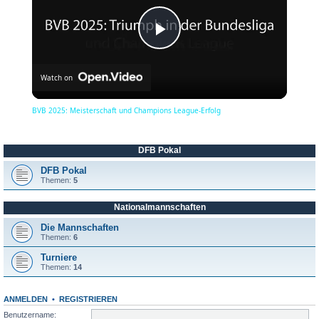
P
Watch on
l
BVB 2025: Meisterschaft und Champions League-Erfolg
a
DFB Pokal
y
DFB Pokal
Themen:
5
Nationalmannschaften
V
Die Mannschaften
Themen:
6
i
Turniere
Themen:
14
d
ANMELDEN
•
REGISTRIEREN
Benutzername: