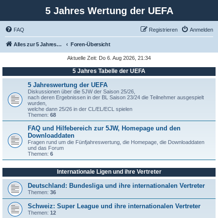
5 Jahres Wertung der UEFA
FAQ
Registrieren
Anmelden
Alles zur 5 Jahreswertung / Tabelle der UEFA mit vielen Statistiken.
Foren-Übersicht
Aktuelle Zeit: Do 6. Aug 2026, 21:34
5 Jahres Tabelle der UEFA
5 Jahreswertung der UEFA
Diskussionen über die 5JW der Saison 25/26,
nach deren Ergebnissen in der BL Saison 23/24 die Teilnehmer ausgespielt
wurden,
welche dann 25/26 in der CL/EL/ECL spielen
Themen:
68
FAQ und Hilfebereich zur 5JW, Homepage und den
Downloaddaten
Fragen rund um die Fünfjahreswertung, die Homepage, die Downloaddaten
und das Forum
Themen:
6
Internationale Ligen und ihre Vertreter
Deutschland: Bundesliga und ihre internationalen Vertreter
Themen:
36
Schweiz: Super League und ihre internationalen Vertreter
Themen:
12