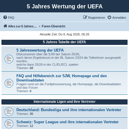
5 Jahres Wertung der UEFA
FAQ
Registrieren
Anmelden
Alles zur 5 Jahreswertung / Tabelle der UEFA mit vielen Statistiken.
Foren-Übersicht
Aktuelle Zeit: Do 6. Aug 2026, 06:26
5 Jahres Tabelle der UEFA
5 Jahreswertung der UEFA
Diskussionen über die 5JW der Saison 25/26,
nach deren Ergebnissen in der BL Saison 23/24 die Teilnehmer ausgespielt
wurden,
welche dann 25/26 in der CL/EL/ECL spielen
Themen:
68
FAQ und Hilfebereich zur 5JW, Homepage und den
Downloaddaten
Fragen rund um die Fünfjahreswertung, die Homepage, die Downloaddaten
und das Forum
Themen:
6
Internationale Ligen und ihre Vertreter
Deutschland: Bundesliga und ihre internationalen Vertreter
Themen:
36
Schweiz: Super League und ihre internationalen Vertreter
Themen:
12