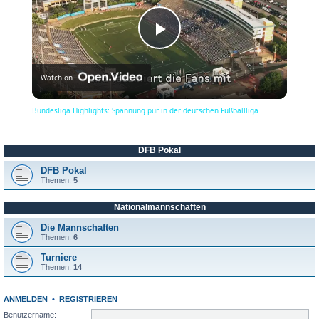
P
Watch on
l
Bundesliga Highlights: Spannung pur in der deutschen Fußballliga
a
DFB Pokal
y
DFB Pokal
Themen:
5
Nationalmannschaften
V
Die Mannschaften
Themen:
6
i
Turniere
Themen:
14
d
ANMELDEN
•
REGISTRIEREN
Benutzername: