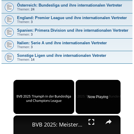
Österreich: Bundesliga und ihre internationalen Vertreter
Themen:
24
England: Premier League und ihre internationalen Vertreter
Themen:
3
Spanien: Primera Division und ihre internationalen Vertreter
Themen:
3
Italien: Serie A und ihre internationalen Vertreter
Themen:
3
Sonstige Ligen und ihre internationalen Vetreter
Themen:
14
×
Now Playing
×
Unmute
BVB 2025: Meisterschaft und Champions League-Erfolg