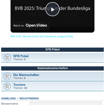
P
Watch on
l
BVB 2025: Meisterschaft und Champions League-Erfolg
a
DFB Pokal
y
DFB Pokal
Themen:
5
Nationalmannschaften
V
Die Mannschaften
Themen:
6
i
Turniere
Themen:
14
d
ANMELDEN
•
REGISTRIEREN
Benutzername: