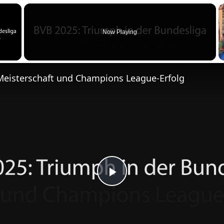
m
×
e
n
Now Playing
Meisterschaft und Champions League-Erfolg
P
l