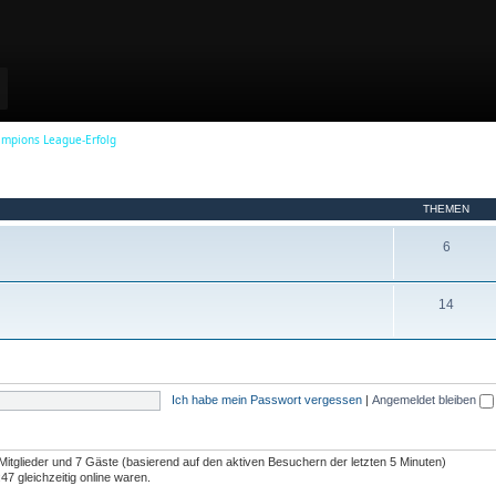
a
y
ampions League-Erfolg
V
THEMEN
i
T
6
h
d
e
T
14
m
h
e
e
e
n
m
Ich habe mein Passwort vergessen
|
Angemeldet bleiben
e
o
n
 Mitglieder und 7 Gäste (basierend auf den aktiven Besuchern der letzten 5 Minuten)
7 gleichzeitig online waren.