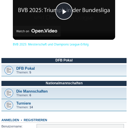
P
Watch on
l
BVB 2025: Meisterschaft und Champions League-Erfolg
a
DFB Pokal
y
DFB Pokal
Themen:
5
Nationalmannschaften
V
Die Mannschaften
Themen:
6
i
Turniere
Themen:
14
d
ANMELDEN
•
REGISTRIEREN
Benutzername: