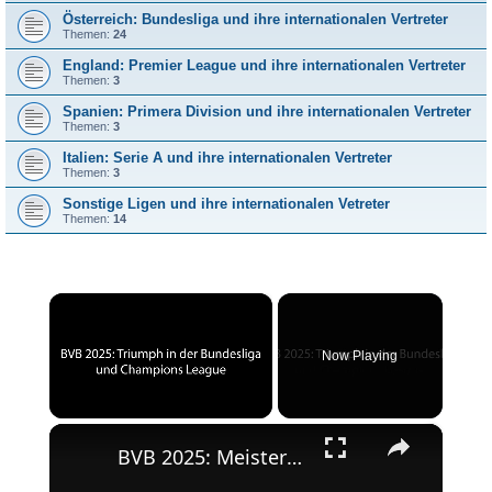
Österreich: Bundesliga und ihre internationalen Vertreter
Themen:
24
England: Premier League und ihre internationalen Vertreter
Themen:
3
Spanien: Primera Division und ihre internationalen Vertreter
Themen:
3
Italien: Serie A und ihre internationalen Vertreter
Themen:
3
Sonstige Ligen und ihre internationalen Vetreter
Themen:
14
×
Now Playing
×
Unmute
BVB 2025: Meisterschaft und Champions League-Erfolg