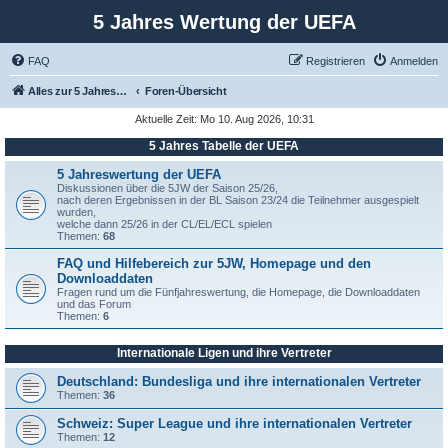
5 Jahres Wertung der UEFA
FAQ
Registrieren
Anmelden
Alles zur 5 Jahreswertung / Tabelle der UEFA mit vielen Statistiken.
Foren-Übersicht
Aktuelle Zeit: Mo 10. Aug 2026, 10:31
5 Jahres Tabelle der UEFA
5 Jahreswertung der UEFA
Diskussionen über die 5JW der Saison 25/26,
nach deren Ergebnissen in der BL Saison 23/24 die Teilnehmer ausgespielt
wurden,
welche dann 25/26 in der CL/EL/ECL spielen
Themen:
68
FAQ und Hilfebereich zur 5JW, Homepage und den
Downloaddaten
Fragen rund um die Fünfjahreswertung, die Homepage, die Downloaddaten
und das Forum
Themen:
6
Internationale Ligen und ihre Vertreter
Deutschland: Bundesliga und ihre internationalen Vertreter
Themen:
36
Schweiz: Super League und ihre internationalen Vertreter
Themen:
12