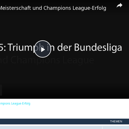
m
Meisterschaft und Champions League-Erfolg
e
n
P
l
a
ampions League-Erfolg
y
THEMEN
V