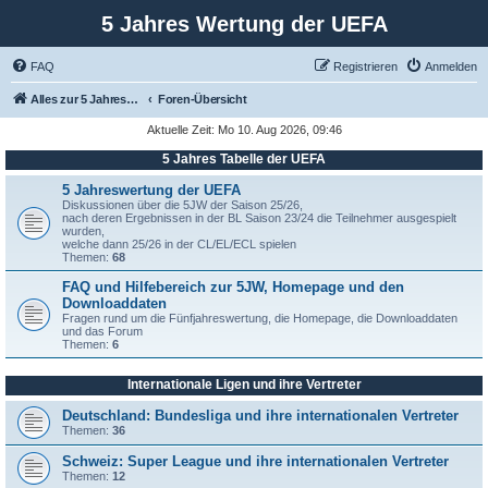
5 Jahres Wertung der UEFA
FAQ
Registrieren
Anmelden
Alles zur 5 Jahreswertung / Tabelle der UEFA mit vielen Statistiken.
Foren-Übersicht
Aktuelle Zeit: Mo 10. Aug 2026, 09:46
5 Jahres Tabelle der UEFA
5 Jahreswertung der UEFA
Diskussionen über die 5JW der Saison 25/26,
nach deren Ergebnissen in der BL Saison 23/24 die Teilnehmer ausgespielt
wurden,
welche dann 25/26 in der CL/EL/ECL spielen
Themen:
68
FAQ und Hilfebereich zur 5JW, Homepage und den
Downloaddaten
Fragen rund um die Fünfjahreswertung, die Homepage, die Downloaddaten
und das Forum
Themen:
6
Internationale Ligen und ihre Vertreter
Deutschland: Bundesliga und ihre internationalen Vertreter
Themen:
36
Schweiz: Super League und ihre internationalen Vertreter
Themen:
12