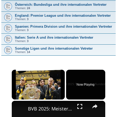
Österreich: Bundesliga und ihre internationalen Vertreter
Themen:
24
England: Premier League und ihre internationalen Vertreter
Themen:
3
Spanien: Primera Division und ihre internationalen Vertreter
Themen:
3
Italien: Serie A und ihre internationalen Vertreter
Themen:
3
Sonstige Ligen und ihre internationalen Vetreter
Themen:
14
×
Now Playing
×
Unmute
BVB 2025: Meisterschaft und Champions League-Erfolg