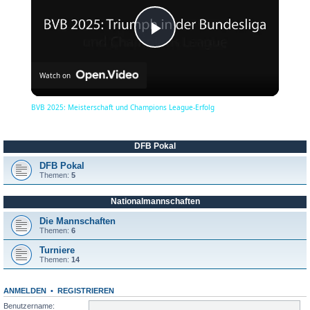
P
Watch on
l
BVB 2025: Meisterschaft und Champions League-Erfolg
a
DFB Pokal
y
DFB Pokal
Themen:
5
Nationalmannschaften
V
Die Mannschaften
Themen:
6
i
Turniere
Themen:
14
d
ANMELDEN
•
REGISTRIEREN
Benutzername: