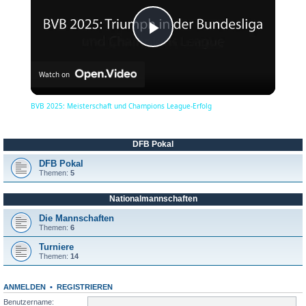
P
Watch on
l
BVB 2025: Meisterschaft und Champions League-Erfolg
a
DFB Pokal
y
DFB Pokal
Themen:
5
Nationalmannschaften
V
Die Mannschaften
Themen:
6
i
Turniere
Themen:
14
d
ANMELDEN
•
REGISTRIEREN
Benutzername: