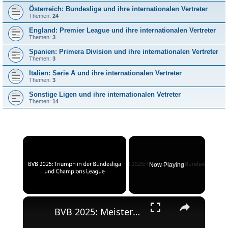
Österreich: Bundesliga und ihre internationalen Vertreter
Themen:
24
England: Premier League und ihre internationalen Vertreter
Themen:
3
Spanien: Primera Division und ihre internationalen Vertreter
Themen:
3
Italien: Serie A und ihre internationalen Vertreter
Themen:
3
Sonstige Ligen und ihre internationalen Vetreter
Themen:
14
×
Now Playing
×
Unmute
BVB 2025: Meisterschaft und Champions League-Erfolg