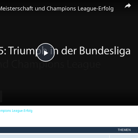
m
Meisterschaft und Champions League-Erfolg
e
n
P
l
a
ampions League-Erfolg
y
THEMEN
V