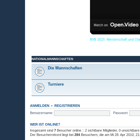
Watch on
BVB 2025: Meisterschaft und Ch
NATIONALMANNSCHAFTEN
Die Mannschaften
Turniere
ANMELDEN
•
REGISTRIEREN
Benutzername:
Passwort:
WER IST ONLINE?
Insgesamt sind
7
Besucher online :: 2 sichtbare Mitglieder, 0 unsichtbar
Der Besucherrekord liegt bei
284
Besuchern, die am Mi 28. Apr 2010, 21:4