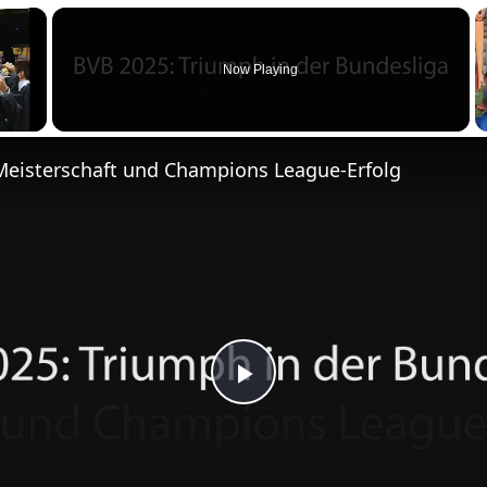
m
×
e
n
Now Playing
Meisterschaft und Champions League-Erfolg
P
l