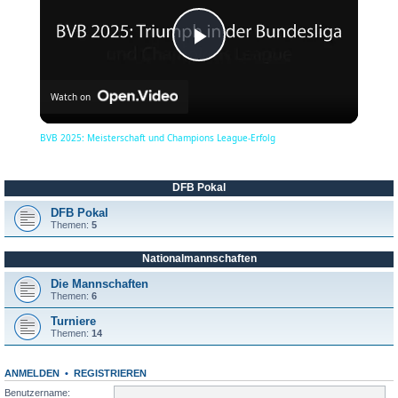
P
Watch on
l
BVB 2025: Meisterschaft und Champions League-Erfolg
a
DFB Pokal
y
DFB Pokal
Themen:
5
Nationalmannschaften
V
Die Mannschaften
Themen:
6
i
Turniere
Themen:
14
d
ANMELDEN
•
REGISTRIEREN
Benutzername: