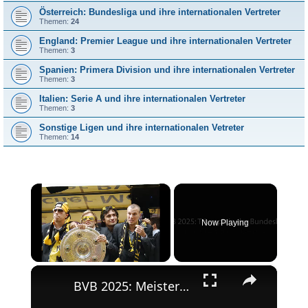
Österreich: Bundesliga und ihre internationalen Vertreter
Themen:
24
England: Premier League und ihre internationalen Vertreter
Themen:
3
Spanien: Primera Division und ihre internationalen Vertreter
Themen:
3
Italien: Serie A und ihre internationalen Vertreter
Themen:
3
Sonstige Ligen und ihre internationalen Vetreter
Themen:
14
×
Now Playing
×
Unmute
BVB 2025: Meisterschaft und Champions League-Erfolg