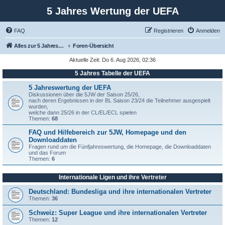
5 Jahres Wertung der UEFA
FAQ
Registrieren
Anmelden
Alles zur 5 Jahreswertung / Tabelle der UEFA mit vielen Statistiken.
Foren-Übersicht
Aktuelle Zeit: Do 6. Aug 2026, 02:36
5 Jahres Tabelle der UEFA
5 Jahreswertung der UEFA
Diskussionen über die 5JW der Saison 25/26,
nach deren Ergebnissen in der BL Saison 23/24 die Teilnehmer ausgespielt
wurden,
welche dann 25/26 in der CL/EL/ECL spielen
Themen:
68
FAQ und Hilfebereich zur 5JW, Homepage und den
Downloaddaten
Fragen rund um die Fünfjahreswertung, die Homepage, die Downloaddaten
und das Forum
Themen:
6
Internationale Ligen und ihre Vertreter
Deutschland: Bundesliga und ihre internationalen Vertreter
Themen:
36
Schweiz: Super League und ihre internationalen Vertreter
Themen:
12