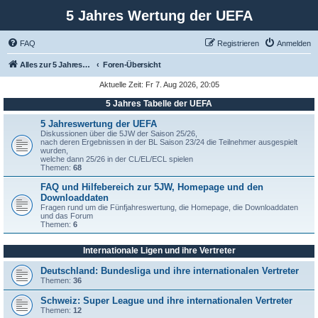
5 Jahres Wertung der UEFA
FAQ
Registrieren
Anmelden
Alles zur 5 Jahreswertung / Tabelle der UEFA mit vielen Statistiken.
Foren-Übersicht
Aktuelle Zeit: Fr 7. Aug 2026, 20:05
5 Jahres Tabelle der UEFA
5 Jahreswertung der UEFA
Diskussionen über die 5JW der Saison 25/26,
nach deren Ergebnissen in der BL Saison 23/24 die Teilnehmer ausgespielt
wurden,
welche dann 25/26 in der CL/EL/ECL spielen
Themen:
68
FAQ und Hilfebereich zur 5JW, Homepage und den
Downloaddaten
Fragen rund um die Fünfjahreswertung, die Homepage, die Downloaddaten
und das Forum
Themen:
6
Internationale Ligen und ihre Vertreter
Deutschland: Bundesliga und ihre internationalen Vertreter
Themen:
36
Schweiz: Super League und ihre internationalen Vertreter
Themen:
12