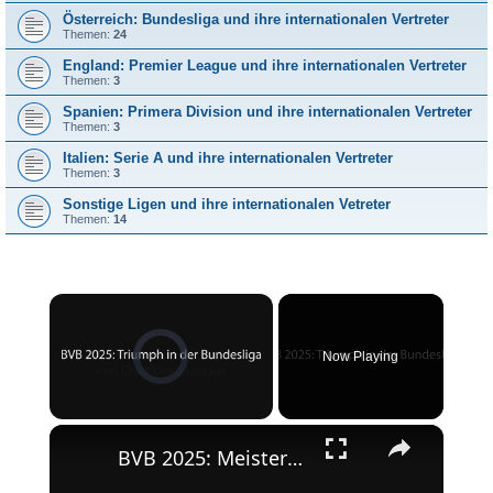
Österreich: Bundesliga und ihre internationalen Vertreter
Themen:
24
England: Premier League und ihre internationalen Vertreter
Themen:
3
Spanien: Primera Division und ihre internationalen Vertreter
Themen:
3
Italien: Serie A und ihre internationalen Vertreter
Themen:
3
Sonstige Ligen und ihre internationalen Vetreter
Themen:
14
×
Video Player is loading.
Now Playing
×
Unmute
BVB 2025: Meisterschaft und Champions League-Erfolg