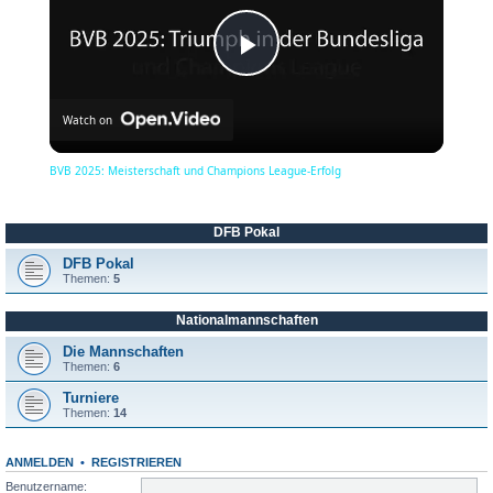
P
Watch on
l
BVB 2025: Meisterschaft und Champions League-Erfolg
a
DFB Pokal
y
DFB Pokal
Themen:
5
Nationalmannschaften
V
Die Mannschaften
Themen:
6
i
Turniere
Themen:
14
d
ANMELDEN
•
REGISTRIEREN
Benutzername: