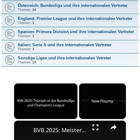
Österreich: Bundesliga und ihre internationalen Vertreter
Themen:
24
England: Premier League und ihre internationalen Vertreter
Themen:
3
Spanien: Primera Division und ihre internationalen Vertreter
Themen:
3
Italien: Serie A und ihre internationalen Vertreter
Themen:
3
Sonstige Ligen und ihre internationalen Vetreter
Themen:
14
×
Now Playing
×
Unmute
BVB 2025: Meisterschaft und Champions League-Erfolg