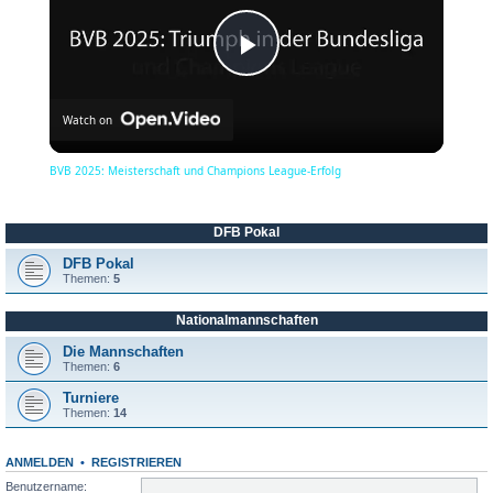
P
Watch on
l
BVB 2025: Meisterschaft und Champions League-Erfolg
a
DFB Pokal
y
DFB Pokal
Themen:
5
Nationalmannschaften
V
Die Mannschaften
Themen:
6
i
Turniere
Themen:
14
d
ANMELDEN
•
REGISTRIEREN
Benutzername: