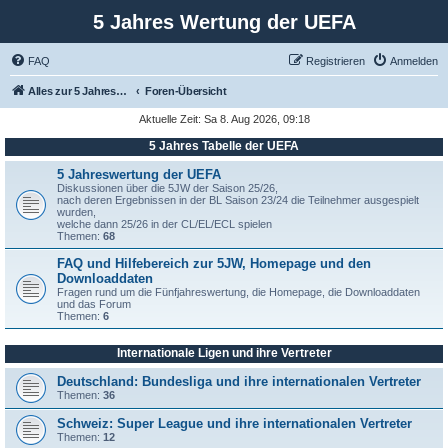
5 Jahres Wertung der UEFA
FAQ
Registrieren
Anmelden
Alles zur 5 Jahreswertung / Tabelle der UEFA mit vielen Statistiken.
Foren-Übersicht
Aktuelle Zeit: Sa 8. Aug 2026, 09:18
5 Jahres Tabelle der UEFA
5 Jahreswertung der UEFA
Diskussionen über die 5JW der Saison 25/26,
nach deren Ergebnissen in der BL Saison 23/24 die Teilnehmer ausgespielt
wurden,
welche dann 25/26 in der CL/EL/ECL spielen
Themen:
68
FAQ und Hilfebereich zur 5JW, Homepage und den
Downloaddaten
Fragen rund um die Fünfjahreswertung, die Homepage, die Downloaddaten
und das Forum
Themen:
6
Internationale Ligen und ihre Vertreter
Deutschland: Bundesliga und ihre internationalen Vertreter
Themen:
36
Schweiz: Super League und ihre internationalen Vertreter
Themen:
12