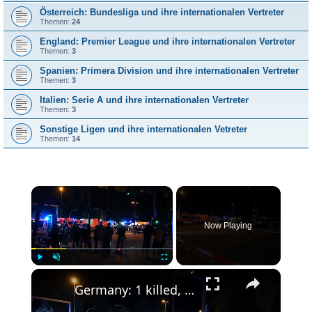
Österreich: Bundesliga und ihre internationalen Vertreter
Themen:
24
England: Premier League und ihre internationalen Vertreter
Themen:
3
Spanien: Primera Division und ihre internationalen Vertreter
Themen:
3
Italien: Serie A und ihre internationalen Vertreter
Themen:
3
Sonstige Ligen und ihre internationalen Vetreter
Themen:
14
×
Now Playing
×
Play
Unmute
Fullscreen
Germany: 1 killed, more than 10 injured as vehicle ploughs into crowd at parade in Berlin.