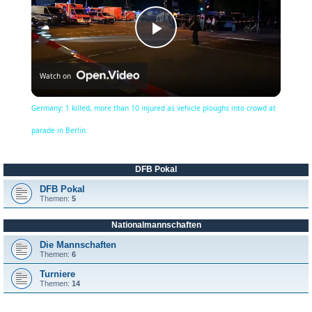
P
Watch on
l
Germany: 1 killed, more than 10 injured as vehicle ploughs into crowd at
a
parade in Berlin.
y
DFB Pokal
DFB Pokal
Themen:
5
V
Nationalmannschaften
Die Mannschaften
i
Themen:
6
Turniere
Themen:
14
d