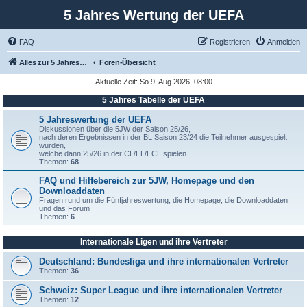
5 Jahres Wertung der UEFA
FAQ
Registrieren
Anmelden
Alles zur 5 Jahreswertung / Tabelle der UEFA mit vielen Statistiken.
Foren-Übersicht
Aktuelle Zeit: So 9. Aug 2026, 08:00
5 Jahres Tabelle der UEFA
5 Jahreswertung der UEFA
Diskussionen über die 5JW der Saison 25/26,
nach deren Ergebnissen in der BL Saison 23/24 die Teilnehmer ausgespielt
wurden,
welche dann 25/26 in der CL/EL/ECL spielen
Themen:
68
FAQ und Hilfebereich zur 5JW, Homepage und den
Downloaddaten
Fragen rund um die Fünfjahreswertung, die Homepage, die Downloaddaten
und das Forum
Themen:
6
Internationale Ligen und ihre Vertreter
Deutschland: Bundesliga und ihre internationalen Vertreter
Themen:
36
Schweiz: Super League und ihre internationalen Vertreter
Themen:
12