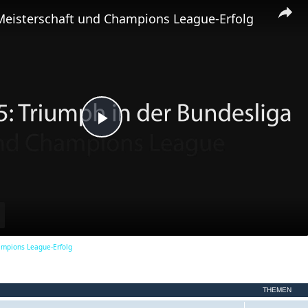
m
Meisterschaft und Champions League-Erfolg
e
n
P
l
a
ampions League-Erfolg
y
THEMEN
V