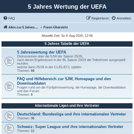
5 Jahres Wertung der UEFA
FAQ
Registrieren
Anmelden
Alles zur 5 Jahreswertung / Tabelle der UEFA mit vielen Statistiken.
Foren-Übersicht
Aktuelle Zeit: So 9. Aug 2026, 12:56
5 Jahres Tabelle der UEFA
5 Jahreswertung der UEFA
Diskussionen über die 5JW der Saison 25/26,
nach deren Ergebnissen in der BL Saison 23/24 die Teilnehmer ausgespielt
wurden,
welche dann 25/26 in der CL/EL/ECL spielen
Themen:
68
FAQ und Hilfebereich zur 5JW, Homepage und den
Downloaddaten
Fragen rund um die Fünfjahreswertung, die Homepage, die Downloaddaten
und das Forum
Themen:
6
Internationale Ligen und ihre Vertreter
Deutschland: Bundesliga und ihre internationalen Vertreter
Themen:
36
Schweiz: Super League und ihre internationalen Vertreter
Themen:
12