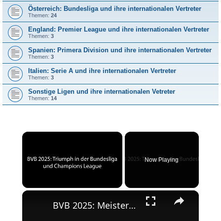
Österreich: Bundesliga und ihre internationalen Vertreter
Themen:
24
England: Premier League und ihre internationalen Vertreter
Themen:
3
Spanien: Primera Division und ihre internationalen Vertreter
Themen:
3
Italien: Serie A und ihre internationalen Vertreter
Themen:
3
Sonstige Ligen und ihre internationalen Vetreter
Themen:
14
×
Now Playing
×
Unmute
BVB 2025: Meisterschaft und Champions League-Erfolg