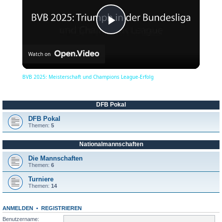
P
Watch on
l
BVB 2025: Meisterschaft und Champions League-Erfolg
a
DFB Pokal
y
DFB Pokal
Themen:
5
Nationalmannschaften
V
Die Mannschaften
Themen:
6
i
Turniere
Themen:
14
d
ANMELDEN
•
REGISTRIEREN
Benutzername: