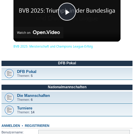
P
Watch on
l
BVB 2025: Meisterschaft und Champions League-Erfolg
a
DFB Pokal
y
DFB Pokal
Themen:
5
Nationalmannschaften
V
Die Mannschaften
Themen:
6
i
Turniere
Themen:
14
d
ANMELDEN
•
REGISTRIEREN
Benutzername: