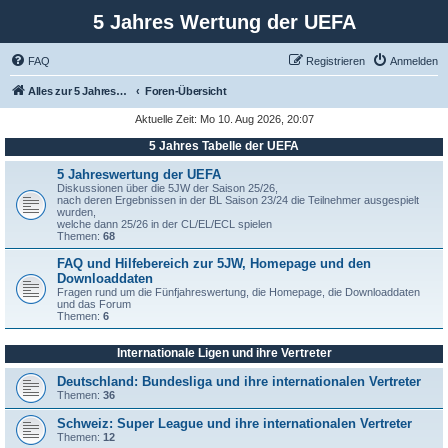
5 Jahres Wertung der UEFA
FAQ
Registrieren
Anmelden
Alles zur 5 Jahreswertung / Tabelle der UEFA mit vielen Statistiken.
Foren-Übersicht
Aktuelle Zeit: Mo 10. Aug 2026, 20:07
5 Jahres Tabelle der UEFA
5 Jahreswertung der UEFA
Diskussionen über die 5JW der Saison 25/26,
nach deren Ergebnissen in der BL Saison 23/24 die Teilnehmer ausgespielt
wurden,
welche dann 25/26 in der CL/EL/ECL spielen
Themen:
68
FAQ und Hilfebereich zur 5JW, Homepage und den
Downloaddaten
Fragen rund um die Fünfjahreswertung, die Homepage, die Downloaddaten
und das Forum
Themen:
6
Internationale Ligen und ihre Vertreter
Deutschland: Bundesliga und ihre internationalen Vertreter
Themen:
36
Schweiz: Super League und ihre internationalen Vertreter
Themen:
12