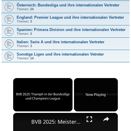
Österreich: Bundesliga und ihre internationalen Vertreter
Themen:
24
England: Premier League und ihre internationalen Vertreter
Themen:
3
Spanien: Primera Division und ihre internationalen Vertreter
Themen:
3
Italien: Serie A und ihre internationalen Vertreter
Themen:
3
Sonstige Ligen und ihre internationalen Vetreter
Themen:
14
×
Now Playing
×
Unmute
BVB 2025: Meisterschaft und Champions League-Erfolg