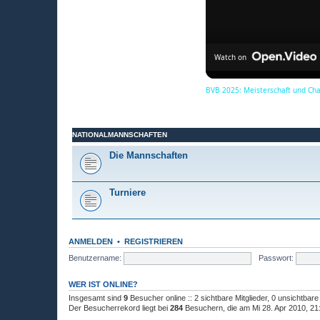
Watch on
BVB 2025: Meisterschaft und Ch
NATIONALMANNSCHAFTEN
Die Mannschaften
Turniere
ANMELDEN
•
REGISTRIEREN
Benutzername:
Passwort:
WER IST ONLINE?
Insgesamt sind
9
Besucher online :: 2 sichtbare Mitglieder, 0 unsichtbar
Der Besucherrekord liegt bei
284
Besuchern, die am Mi 28. Apr 2010, 21:4