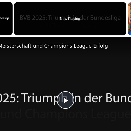
m
×
e
n
Now Playing
Meisterschaft und Champions League-Erfolg
P
l