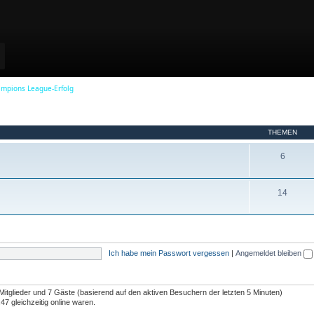
a
y
ampions League-Erfolg
V
THEMEN
i
T
6
h
d
e
T
14
m
h
e
e
e
n
m
Ich habe mein Passwort vergessen
|
Angemeldet bleiben
e
o
n
 Mitglieder und 7 Gäste (basierend auf den aktiven Besuchern der letzten 5 Minuten)
7 gleichzeitig online waren.