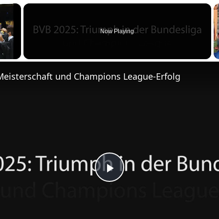
m
×
e
n
Now Playing
Meisterschaft und Champions League-Erfolg
P
l