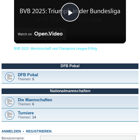
P
Watch on
l
BVB 2025: Meisterschaft und Champions League-Erfolg
a
DFB Pokal
y
DFB Pokal
Themen:
5
Nationalmannschaften
V
Die Mannschaften
Themen:
6
i
Turniere
Themen:
14
d
ANMELDEN
•
REGISTRIEREN
Benutzername: