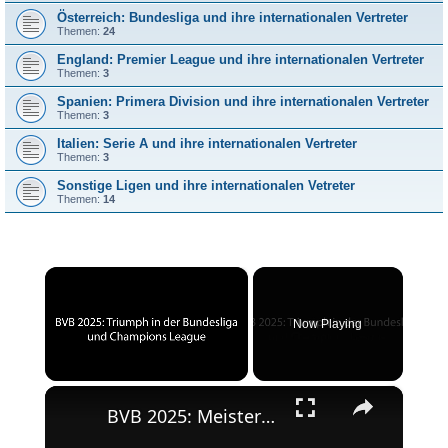
Österreich: Bundesliga und ihre internationalen Vertreter
Themen:
24
England: Premier League und ihre internationalen Vertreter
Themen:
3
Spanien: Primera Division und ihre internationalen Vertreter
Themen:
3
Italien: Serie A und ihre internationalen Vertreter
Themen:
3
Sonstige Ligen und ihre internationalen Vetreter
Themen:
14
×
Now Playing
×
Unmute
BVB 2025: Meisterschaft und Champions League-Erfolg