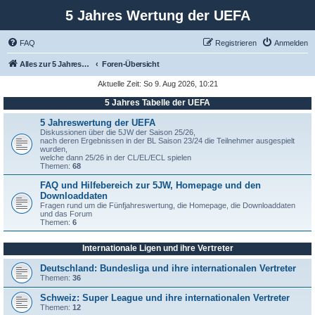
5 Jahres Wertung der UEFA
FAQ
Registrieren
Anmelden
Alles zur 5 Jahreswertung / Tabelle der UEFA mit vielen Statistiken.
Foren-Übersicht
Aktuelle Zeit: So 9. Aug 2026, 10:21
5 Jahres Tabelle der UEFA
5 Jahreswertung der UEFA
Diskussionen über die 5JW der Saison 25/26,
nach deren Ergebnissen in der BL Saison 23/24 die Teilnehmer ausgespielt
wurden,
welche dann 25/26 in der CL/EL/ECL spielen
Themen:
68
FAQ und Hilfebereich zur 5JW, Homepage und den
Downloaddaten
Fragen rund um die Fünfjahreswertung, die Homepage, die Downloaddaten
und das Forum
Themen:
6
Internationale Ligen und ihre Vertreter
Deutschland: Bundesliga und ihre internationalen Vertreter
Themen:
36
Schweiz: Super League und ihre internationalen Vertreter
Themen:
12