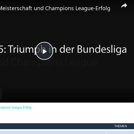
m
Meisterschaft und Champions League-Erfolg
e
n
P
l
a
ampions League-Erfolg
y
THEMEN
V