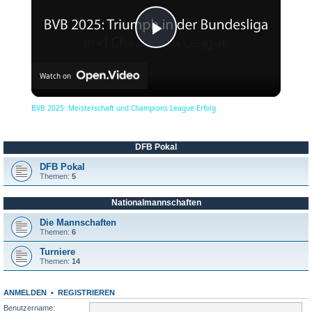
P
Watch on
l
BVB 2025: Meisterschaft und Champions League-Erfolg
a
DFB Pokal
y
DFB Pokal
Themen:
5
Nationalmannschaften
V
Die Mannschaften
Themen:
6
i
Turniere
Themen:
14
d
ANMELDEN
•
REGISTRIEREN
Benutzername: