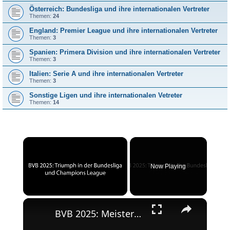
Österreich: Bundesliga und ihre internationalen Vertreter
Themen:
24
England: Premier League und ihre internationalen Vertreter
Themen:
3
Spanien: Primera Division und ihre internationalen Vertreter
Themen:
3
Italien: Serie A und ihre internationalen Vertreter
Themen:
3
Sonstige Ligen und ihre internationalen Vetreter
Themen:
14
×
Now Playing
×
Unmute
BVB 2025: Meisterschaft und Champions League-Erfolg