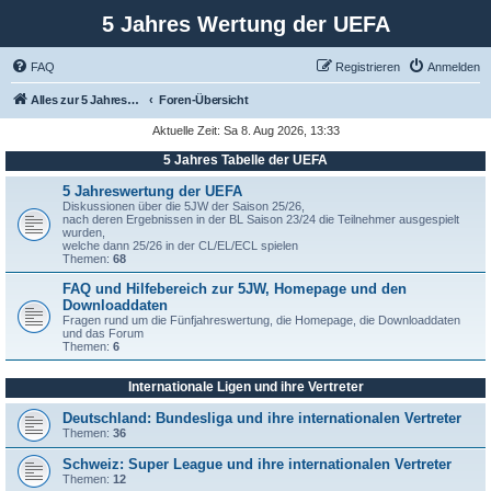
5 Jahres Wertung der UEFA
FAQ
Registrieren
Anmelden
Alles zur 5 Jahreswertung / Tabelle der UEFA mit vielen Statistiken.
Foren-Übersicht
Aktuelle Zeit: Sa 8. Aug 2026, 13:33
5 Jahres Tabelle der UEFA
5 Jahreswertung der UEFA
Diskussionen über die 5JW der Saison 25/26,
nach deren Ergebnissen in der BL Saison 23/24 die Teilnehmer ausgespielt
wurden,
welche dann 25/26 in der CL/EL/ECL spielen
Themen:
68
FAQ und Hilfebereich zur 5JW, Homepage und den
Downloaddaten
Fragen rund um die Fünfjahreswertung, die Homepage, die Downloaddaten
und das Forum
Themen:
6
Internationale Ligen und ihre Vertreter
Deutschland: Bundesliga und ihre internationalen Vertreter
Themen:
36
Schweiz: Super League und ihre internationalen Vertreter
Themen:
12