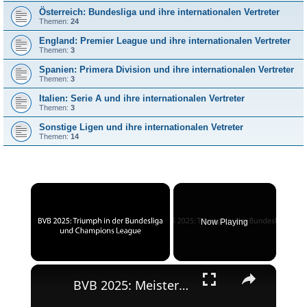
Österreich: Bundesliga und ihre internationalen Vertreter
Themen:
24
England: Premier League und ihre internationalen Vertreter
Themen:
3
Spanien: Primera Division und ihre internationalen Vertreter
Themen:
3
Italien: Serie A und ihre internationalen Vertreter
Themen:
3
Sonstige Ligen und ihre internationalen Vetreter
Themen:
14
×
Now Playing
×
Unmute
BVB 2025: Meisterschaft und Champions League-Erfolg