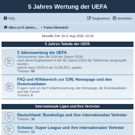
5 Jahres Wertung der UEFA
FAQ
Registrieren
Anmelden
Alles zur 5 Jahreswertung / Tabelle der UEFA mit vielen Statistiken.
Foren-Übersicht
Aktuelle Zeit: So 9. Aug 2026, 10:18
5 Jahres Tabelle der UEFA
5 Jahreswertung der UEFA
Diskussionen über die 5JW der Saison 25/26,
nach deren Ergebnissen in der BL Saison 23/24 die Teilnehmer ausgespielt
wurden,
welche dann 25/26 in der CL/EL/ECL spielen
Themen:
68
FAQ und Hilfebereich zur 5JW, Homepage und den
Downloaddaten
Fragen rund um die Fünfjahreswertung, die Homepage, die Downloaddaten
und das Forum
Themen:
6
Internationale Ligen und ihre Vertreter
Deutschland: Bundesliga und ihre internationalen Vertreter
Themen:
36
Schweiz: Super League und ihre internationalen Vertreter
Themen:
12