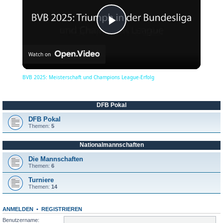
P
Watch on
l
BVB 2025: Meisterschaft und Champions League-Erfolg
a
DFB Pokal
y
DFB Pokal
Themen:
5
Nationalmannschaften
V
Die Mannschaften
Themen:
6
i
Turniere
Themen:
14
d
ANMELDEN
•
REGISTRIEREN
Benutzername: