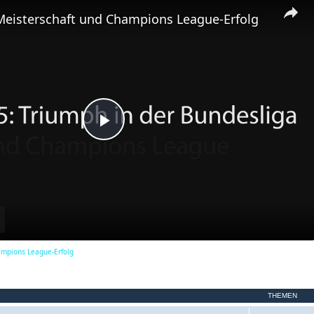
m
Meisterschaft und Champions League-Erfolg
e
n
P
l
a
ampions League-Erfolg
y
THEMEN
V