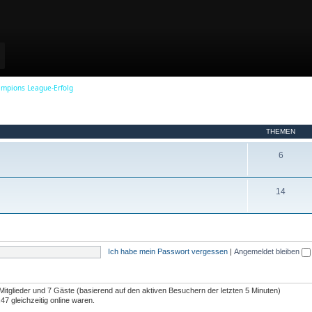
a
y
ampions League-Erfolg
V
THEMEN
i
T
6
h
d
e
T
14
m
h
e
e
e
n
m
Ich habe mein Passwort vergessen
|
Angemeldet bleiben
e
o
n
 Mitglieder und 7 Gäste (basierend auf den aktiven Besuchern der letzten 5 Minuten)
7 gleichzeitig online waren.