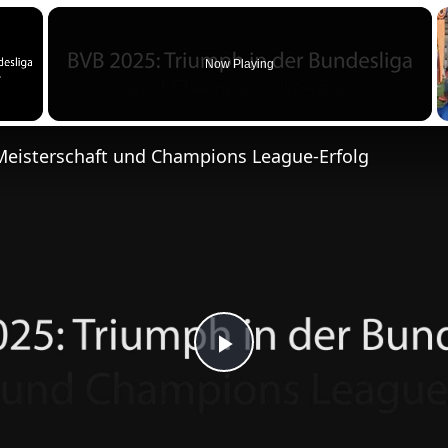
m
×
e
n
Now Playing
Meisterschaft und Champions League-Erfolg
P
l