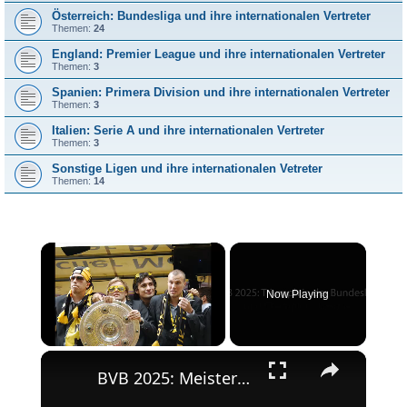
Österreich: Bundesliga und ihre internationalen Vertreter
Themen:
24
England: Premier League und ihre internationalen Vertreter
Themen:
3
Spanien: Primera Division und ihre internationalen Vertreter
Themen:
3
Italien: Serie A und ihre internationalen Vertreter
Themen:
3
Sonstige Ligen und ihre internationalen Vetreter
Themen:
14
×
Now Playing
×
Unmute
BVB 2025: Meisterschaft und Champions League-Erfolg