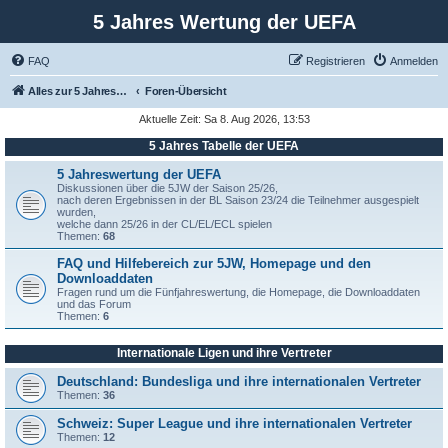
5 Jahres Wertung der UEFA
FAQ
Registrieren
Anmelden
Alles zur 5 Jahreswertung / Tabelle der UEFA mit vielen Statistiken.
Foren-Übersicht
Aktuelle Zeit: Sa 8. Aug 2026, 13:53
5 Jahres Tabelle der UEFA
5 Jahreswertung der UEFA
Diskussionen über die 5JW der Saison 25/26,
nach deren Ergebnissen in der BL Saison 23/24 die Teilnehmer ausgespielt
wurden,
welche dann 25/26 in der CL/EL/ECL spielen
Themen:
68
FAQ und Hilfebereich zur 5JW, Homepage und den
Downloaddaten
Fragen rund um die Fünfjahreswertung, die Homepage, die Downloaddaten
und das Forum
Themen:
6
Internationale Ligen und ihre Vertreter
Deutschland: Bundesliga und ihre internationalen Vertreter
Themen:
36
Schweiz: Super League und ihre internationalen Vertreter
Themen:
12