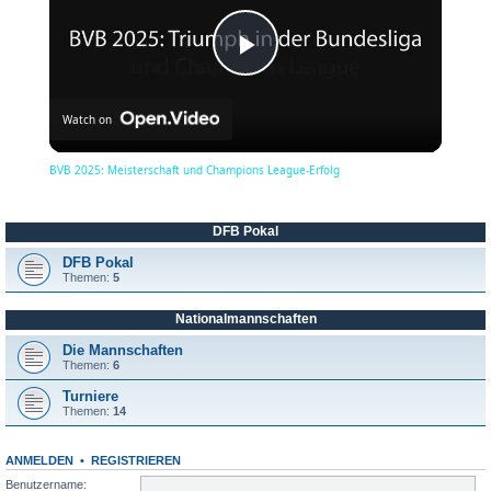
P
Watch on
l
BVB 2025: Meisterschaft und Champions League-Erfolg
a
DFB Pokal
y
DFB Pokal
Themen:
5
Nationalmannschaften
V
Die Mannschaften
Themen:
6
i
Turniere
Themen:
14
d
ANMELDEN
•
REGISTRIEREN
Benutzername: